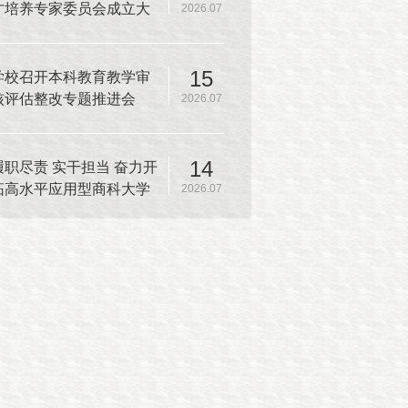
才培养专家委员会成立大
2026.07
会暨本科人才培养方案专
家论证会
15
学校召开本科教育教学审
核评估整改专题推进会
2026.07
14
履职尽责 实干担当 奋力开
拓高水平应用型商科大学
2026.07
建设新篇章——中共上海
商学院第一届委员会第十
二次全体（扩大）会议召
开