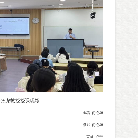
为张虎教授授课现场
撰稿: 何艳华
摄影: 何艳华
审核: 卢宁