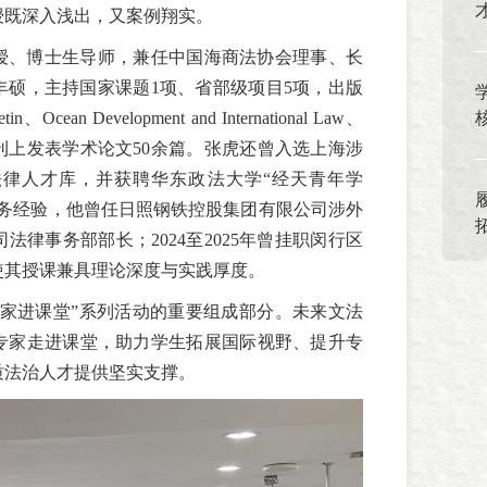
授既深入浅出，又案例翔实。
授、博士生导师，兼任中国海商法协会理事、长
丰硕，主持国家课题1项、省部级项目5项，出版
in、Ocean Development and International Law、
上发表学术论文50余篇。
张虎
还曾入选上海涉
律人才库，并获聘华东政法大学“经天青年学
实务经验，他曾任日照钢铁控股集团有限公司涉外
律事务部部长；2024至2025年曾挂职闵行区
使其授课兼具理论深度与实践厚度。
名家进课堂”系列活动的重要组成部分。未来文法
专家走进课堂，助力学生拓展国际视野、提升专
质法治人才提供坚实支撑。