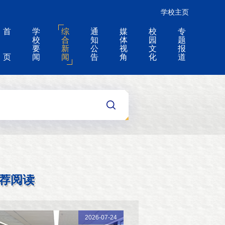
学校主页
首
学
综
通
媒
校
专
校
合
知
体
园
题
要
新
公
视
文
报
页
闻
闻
告
角
化
道
荐阅读
2026-07-24