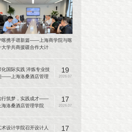
沪喀携手谱新篇——上海商学院与喀
什大学共商援疆合作大计
19
深化国际实践 淬炼专业技
能——上海洛桑酒店管理
2026.07
学院师生赴韩国又松大学
开展厨房实操课程
17
知行筑梦，实践成才——
上海洛桑酒店管理学院
2026.07
2025-2026学年夏季学期
实践教学圆满收官
17
艺术设计学院召开设计人