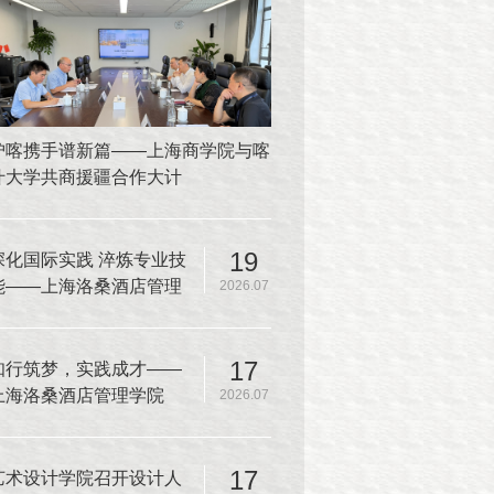
沪喀携手谱新篇——上海商学院与喀
什大学共商援疆合作大计
19
深化国际实践 淬炼专业技
能——上海洛桑酒店管理
2026.07
学院师生赴韩国又松大学
开展厨房实操课程
17
知行筑梦，实践成才——
上海洛桑酒店管理学院
2026.07
2025-2026学年夏季学期
实践教学圆满收官
17
艺术设计学院召开设计人