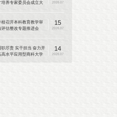
才培养专家委员会成立大
2026.07
会暨本科人才培养方案专
家论证会
15
学校召开本科教育教学审
核评估整改专题推进会
2026.07
14
履职尽责 实干担当 奋力开
拓高水平应用型商科大学
2026.07
建设新篇章——中共上海
商学院第一届委员会第十
二次全体（扩大）会议召
开