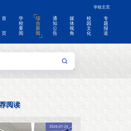
学校主页
首
学
综
通
媒
校
专
校
合
知
体
园
题
要
新
公
视
文
报
页
闻
闻
告
角
化
道
荐阅读
2026-07-24