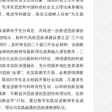
想概论教研室主任周自豪，围绕目前工作开展情
路；毛泽东思想和中国特色社会主义理论体系概论
责，推进学科建设，落实立德树人目标”为主题
设成果给予充分肯定，并就进一步推进思政课改
授指出，新时代高校思政课建设要立足“三个结
步同行，及时将党的二十届三中全会精神、全国教
海调研的精神等最新理论成果融入课堂教学；二
结合社会热点问题和时代特征，增强课程的时效
和校本实际深度融合，充分挖掘本地红色资源和
的思政“金课”。在实践教学方面，金教授强调要
式，既组织学生走出校园开展社会实践，又邀请先
，要促进教学与科研良性互动，以科研创新反哺
成果，不断提升思政课的思想性和理论性。在师
以教促学”计划，通过教学实践促进教师专业成
作、理论与实践融通的思政课教师队伍。