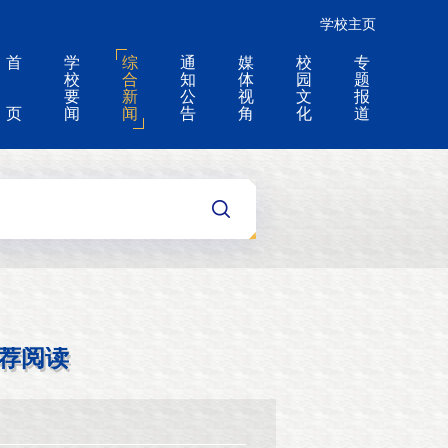
学校主页
首
学
综
通
媒
校
专
校
合
知
体
园
题
要
新
公
视
文
报
页
闻
闻
告
角
化
道
荐阅读