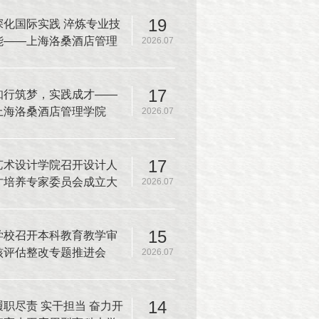
19
深化国际实践 淬炼专业技
能——上海洛桑酒店管理
2026.07
学院师生赴韩国又松大学
开展厨房实操课程
17
知行筑梦，实践成才——
上海洛桑酒店管理学院
2026.07
2025-2026学年夏季学期
实践教学圆满收官
17
艺术设计学院召开设计人
才培养专家委员会成立大
2026.07
会暨本科人才培养方案专
家论证会
15
学校召开本科教育教学审
核评估整改专题推进会
2026.07
14
履职尽责 实干担当 奋力开