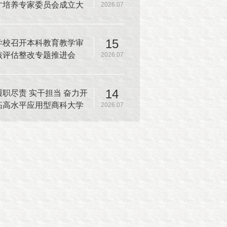
才培养专家委员会成立大
2026.07
会暨本科人才培养方案专
家论证会
15
学校召开本科教育教学审
核评估整改专题推进会
2026.07
14
履职尽责 实干担当 奋力开
拓高水平应用型商科大学
2026.07
建设新篇章——中共上海
商学院第一届委员会第十
二次全体（扩大）会议召
开