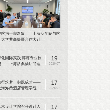
沪喀携手谱新篇——上海商学院与喀
什大学共商援疆合作大计
19
深化国际实践 淬炼专业技
能——上海洛桑酒店管理
2026.07
学院师生赴韩国又松大学
开展厨房实操课程
17
知行筑梦，实践成才——
上海洛桑酒店管理学院
2026.07
2025-2026学年夏季学期
实践教学圆满收官
17
艺术设计学院召开设计人