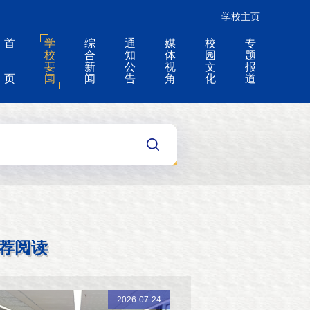
学校主页
首
学
综
通
媒
校
专
校
合
知
体
园
题
要
新
公
视
文
报
页
闻
闻
告
角
化
道
荐阅读
2026-07-24