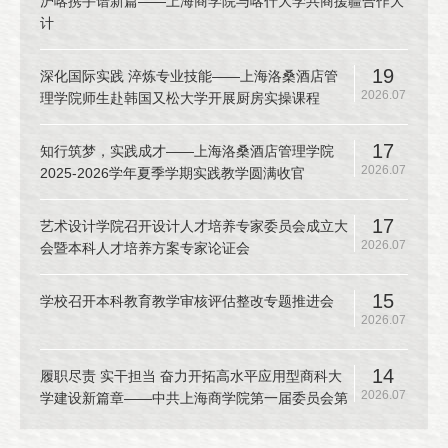
沪喀携手谱新篇——上海商学院与喀什大学共商援疆合作大
计
19
深化国际实践 淬炼专业技能——上海洛桑酒店管
2026.07
理学院师生赴韩国又松大学开展厨房实操课程
17
知行筑梦，实践成才——上海洛桑酒店管理学院
2026.07
2025-2026学年夏季学期实践教学圆满收官
17
艺术设计学院召开设计人才培养专家委员会成立大
2026.07
会暨本科人才培养方案专家论证会
15
学校召开本科教育教学审核评估整改专题推进会
2026.07
14
履职尽责 实干担当 奋力开拓高水平应用型商科大
2026.07
学建设新篇章——中共上海商学院第一届委员会第
十二次全体（扩大）会议召开