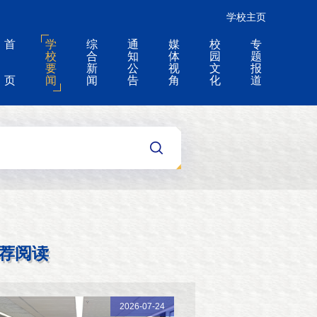
学校主页
首
学
综
通
媒
校
专
校
合
知
体
园
题
要
新
公
视
文
报
页
闻
闻
告
角
化
道
荐阅读
2026-07-24