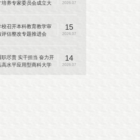
才培养专家委员会成立大
2026.07
会暨本科人才培养方案专
家论证会
15
学校召开本科教育教学审
核评估整改专题推进会
2026.07
14
履职尽责 实干担当 奋力开
拓高水平应用型商科大学
2026.07
建设新篇章——中共上海
商学院第一届委员会第十
二次全体（扩大）会议召
开