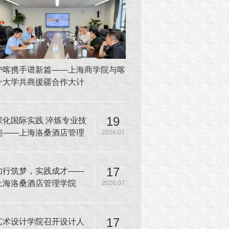
沪喀携手谱新篇——上海商学院与喀
什大学共商援疆合作大计
19
深化国际实践 淬炼专业技
能——上海洛桑酒店管理
2026.07
学院师生赴韩国又松大学
开展厨房实操课程
17
知行筑梦，实践成才——
上海洛桑酒店管理学院
2026.07
2025-2026学年夏季学期
实践教学圆满收官
17
艺术设计学院召开设计人