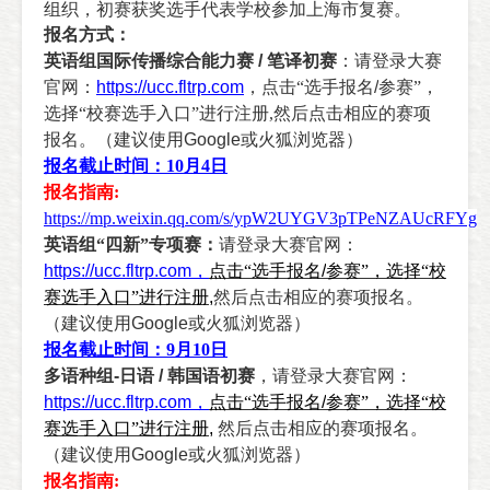
组织，初赛获奖选手代表学校参加上海市复赛。
报名方式：
英语组国际传播综合能力赛
/
笔译初赛
：请登录大赛
官网：
https://ucc.fltrp.com
，点击
“
选手报名
/
参赛
”
，
选择“校赛选手入口
”
进行注册,然后点击相应的赛项
报名。（建议使用
Google
或火狐浏览器）
报名截止时间：
10
月
4
日
报名指南
:
https://mp.weixin.qq.com/s/ypW2UYGV3pTPeNZAUcRFYg
英语组“四新”专项赛：
请登录大赛官网：
https://ucc.fltrp.com
，
点击“选手报名
/
参赛”，选择“校
赛选手入口”进行注册
,
然后点击相应的赛项报名。
（建议使用
Google
或火狐浏览器）
报名截止时间：
9
月
10
日
多语种组
-
日语
/
韩国语初赛
，请登录大赛官网：
https://ucc.fltrp.com
，
点击“选手报名
/
参赛”，选择“校
赛选手入口”进行注册
,
然后点击相应的赛项报名。
（建议使用
Google
或火狐浏览器）
报名指南
: