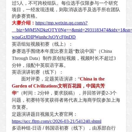
过5人，不可跨校组队。每位选手仅限参与一个研究
项目，一经发现违规，则取消该选手及选手所在团队
的参赛资格。
大赛介绍：
https://mp.weixin.qq.com/s?
__biz=MjM5NDkzOTY0Ng==&mid=2931183474&idx=1&sn=0
wpaGzJDIPWunhcJxOYcF0nDD
英语组短视频初赛（线上）：
参赛选手围绕本年度比赛主题“数说中国”（
China
Through Data
）制作原创短视频，视频时长不超过
3
分钟，须配中英双语字幕。
英语演讲初赛（线下）：
面对评委，定题英语演讲：“
China in the
Garden of Civilizations
文明百花园，中国共芳
华
”
（时间：
2
分钟，要求脱稿），并回答评委
2-3
个
问题，初赛特等奖获得者将代表上海商学院参加上海
市复赛。
定题演讲题目视频见大赛官网：
https://ucc.fltrp.com/c/2026-03-21/541240.shtml
多语种组
-
日语
/
韩国语
初赛（线下），由系部自行