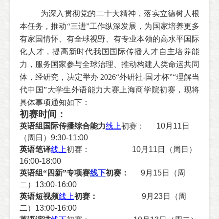
为深入贯彻党的二十大精神，落实立德树人根
本任务，推动“三进”工作纵深发展，为国家培养更多
有家国情怀、有全球视野、有专业本领的高水平国际
化人才，提高新时代我国国际传播人才自主培养能
力，服务国家参与全球治理、推动构建人类命运共同
体，经研究，决定举办
2026
“外研社-国才杯”“理解当
代中国”大学生外语能力大赛上海商学院初赛，现将
具体事项通知如下：
初赛时间：
英语组国际传播综合能力
线上
初赛：
10
月
11
日
（周日）
9:30-11:00
英语笔译
线上
初赛：
10
月
11
日（周日）
16:00-18:00
英语组“四新”专项赛
线下
初赛：
9
月
15
日（周
二）
13:00-16:00
英语短视频
线上
初赛：
9
月
23
日（周
二）
13:00-16:00