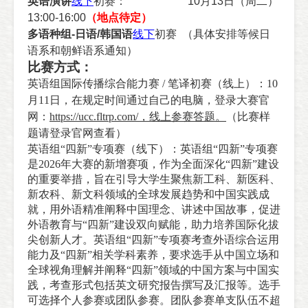
英语演讲
线下
初赛：
10
月
13
日（周二）
13:00-16:00
（地点待定）
多语种组
-
日语
/
韩国语
线下
初赛
（具体安排等候日
语系和朝鲜语系通知）
比赛方式：
英语组国际传播综合能力赛 / 笔译初赛（线上）：10
月11日，在规定时间通过自己的电脑，登录大赛官
网：
https://ucc.fltrp.com/，线上参赛答题。
（比赛样
题请登录官网查看）
英语组“四新”专项赛（线下）：英语组“四新”专项赛
是2026年大赛的新增赛项，作为全面深化“四新”建设
的重要举措，旨在引导大学生聚焦新工科、新医科、
新农科、新文科领域的全球发展趋势和中国实践成
就，用外语精准阐释中国理念、讲述中国故事，促进
外语教育与“四新”建设双向赋能，助力培养国际化拔
尖创新人才。英语组“四新”专项赛考查外语综合运用
能力及“四新”相关学科素养，要求选手从中国立场和
全球视角理解并阐释“四新”领域的中国方案与中国实
践，考查形式包括英文研究报告撰写及汇报等。选手
可选择个人参赛或团队参赛。团队参赛单支队伍不超