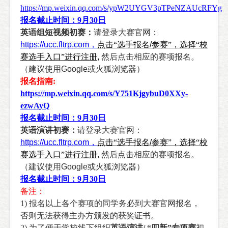
https://mp.weixin.qq.com/s/ypW2UYGV3pTPeNZAUcRFYg
报名截止时间：
9
月
30
日
英语组短视频初赛：
请登录大赛官网：
https://ucc.fltrp.com
，
点击“选手报名
/
参赛”，选择“校
赛选手入口”进行注册
,
然后点击相应的赛项报名。
（建议使用
Google
或火狐浏览器）
报名指南
:
https://mp.weixin.qq.com/s/Y751KjgybuD0XXy-
ezwAyQ
报名截止时间：
9
月
30
日
英语演讲初赛：
请登录大赛官网：
https://ucc.fltrp.com
，
点击“选手报名
/
参赛”，选择“校
赛选手入口”进行注册
,
然后点击相应的赛项报名。
（建议使用
Google
或火狐浏览器）
报名截止时间：
9
月
30
日
备注：
1)
报名以上各个赛项的同学务必到大赛官网报名，
否则无法获得主办方颁发的获奖证书。
2)
为了便于学校线下组织
英语演讲
/
“四新”专项赛
初