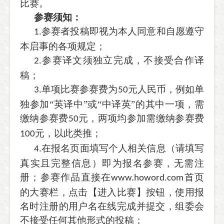
比赛。
参赛须知：
参赛者投稿即视为本人同意和自愿遵守
1.
本启事的各项规定；
参赛译文须独立完成，不接受合作译
2.
稿；
单项比赛参赛费为
元人民币，例如单
3.
50
独参加“英译中”或“中译英”的其中一项，需
缴纳参赛费
元，两项均参加需缴纳参赛费
50
元，以此类推；
100
在报名页面填写个人相关信息（请填写
4.
真实且完整信息）即为报名参赛，无需注
册；参赛作品直接在
首页
www.howord.com
的大赛栏，点击【进入比赛】按钮，使用报
名时注册的用户名在线完成并提交，组委会
不接受任何其他形式的投稿；