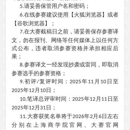
请妥善保管用户名和密码；
5.
在线参赛建议使用【火狐浏览器】或者
6.
【谷歌浏览器】；
在大赛截稿日之前，请妥善保存参赛译
7.
文，勿在报刊、网络等任何媒体上以任何方
式公布，违者取消参赛资格并承担相应后
果；
参赛译文一经发现抄袭或雷同，即取消
8.
参赛选手的参赛资格；
初评
复评时间：
年
月
日至
9.
/
2025
11
10
年
月
日；
2025
12
10
笔译总评审时间：
年
月
日至
10.
2025
12
11
年
月
日；
2025
12
31
大赛获奖名单将于
年
月
日左右
11.
2026
2
6
分别在上海商学院官网、大赛官网