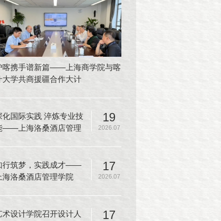
沪喀携手谱新篇——上海商学院与喀
什大学共商援疆合作大计
19
深化国际实践 淬炼专业技
能——上海洛桑酒店管理
2026.07
学院师生赴韩国又松大学
开展厨房实操课程
17
知行筑梦，实践成才——
上海洛桑酒店管理学院
2026.07
2025-2026学年夏季学期
实践教学圆满收官
17
艺术设计学院召开设计人