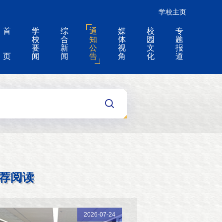
学校主页
首
学
综
通
媒
校
专
校
合
知
体
园
题
要
新
公
视
文
报
页
闻
闻
告
角
化
道
荐阅读
2026-07-24