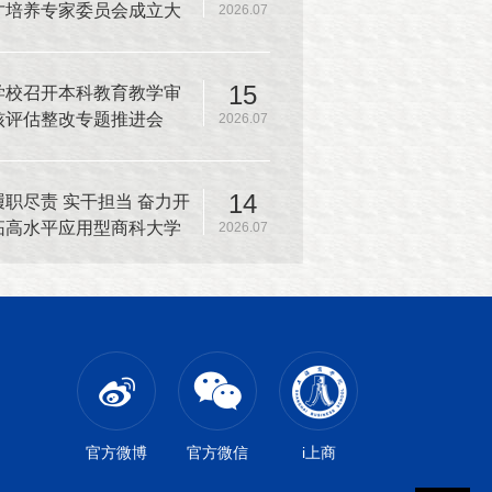
才培养专家委员会成立大
2026.07
会暨本科人才培养方案专
家论证会
15
学校召开本科教育教学审
核评估整改专题推进会
2026.07
14
履职尽责 实干担当 奋力开
拓高水平应用型商科大学
2026.07
建设新篇章——中共上海
商学院第一届委员会第十
二次全体（扩大）会议召
开
官方微博
官方微信
i上商